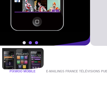
1
2
3
PIXWOO MOBILE
E-MAILINGS FRANCE TÉLÉVISIONS PUB