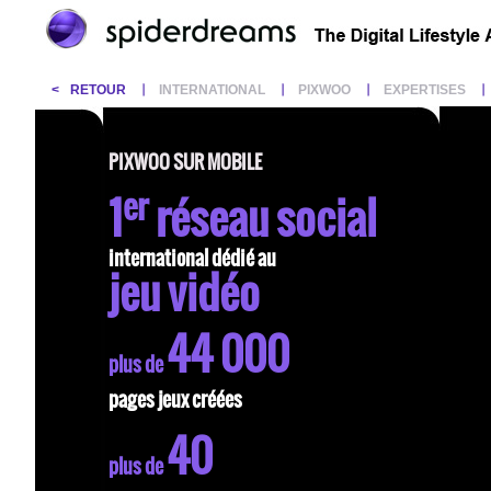
<
RETOUR
INTERNATIONAL
PIXWOO
EXPERTISES
PIXWOO SUR MOBILE
er
1
réseau social
international dédié au
jeu vidéo
44 000
plus de
pages jeux créées
40
plus de