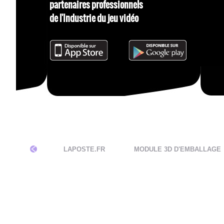
partenaires professionnels
de l'Industrie du jeu vidéo
N IPAD
LAPOSTE.FR
MODULE 3D D'EMBALLAGE